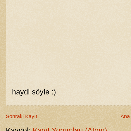
haydi söyle :)
Sonraki Kayıt
Ana
Kaydol:
Kayıt Yorumları (Atom)