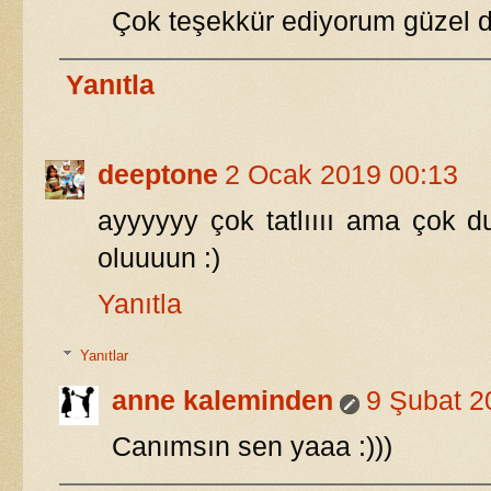
Çok teşekkür ediyorum güzel dil
Yanıtla
deeptone
2 Ocak 2019 00:13
ayyyyyy çok tatlıııı ama çok d
oluuuun :)
Yanıtla
Yanıtlar
anne kaleminden
9 Şubat 2
Canımsın sen yaaa :)))