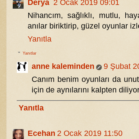
Derya
2 Ocak 2019 09:01
Nihancım, sağlıklı, mutlu, ha
anılar biriktirip, güzel oyunlar izl
Yanıtla
Yanıtlar
anne kaleminden
9 Şubat 2
Canım benim oyunları da unutm
için de aynılarını kalpten diliyo
Yanıtla
Ecehan
2 Ocak 2019 11:50