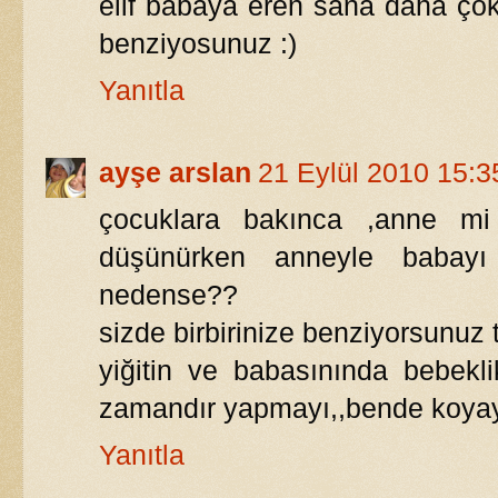
elif babaya eren sana daha çok
benziyosunuz :)
Yanıtla
ayşe arslan
21 Eylül 2010 15:3
çocuklara bakınca ,anne mi
düşünürken anneyle babayı
nedense??
sizde birbirinize benziyorsunuz 
yiğitin ve babasınında bebekl
zamandır yapmayı,,bende koyayım
Yanıtla