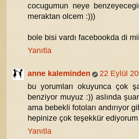
cocugumun neye benzeyecegin
meraktan olcem :)))
bole bisi vardı facebookda di mii.
Yanıtla
anne kaleminden
22 Eylül 2
bu yorumları okuyunca çok şa
benziyor muyuz :)) aslında şua
ama bebekli fotoları andırıyor gi
hepinize çok teşekkür ediyorum değ
Yanıtla