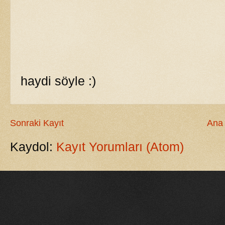
haydi söyle :)
Sonraki Kayıt
Ana
Kaydol:
Kayıt Yorumları (Atom)